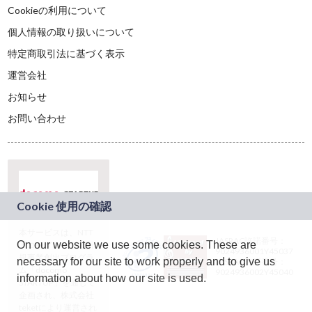
Cookieの利用について
個人情報の取り扱いについて
特定商取引法に基づく表示
運営会社
お知らせ
お問い合わせ
本サービスは、NTT
JASRAC許諾番号：
On our website we use some cookies. These are
ドコモグループの新
9024936001Y45037
規事業創出プログラ
necessary for our site to work properly and to give us
JASRAC許諾番号：
ム「docomo
9024936002Y45040
information about how our site is used.
STARTUP」を通じて
企画され、株式会社
teketにより運営され