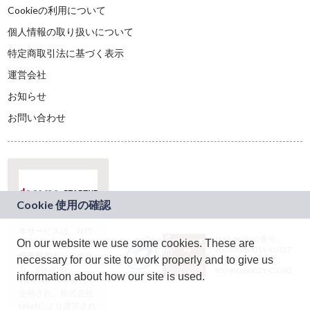
Cookieの利用について
個人情報の取り扱いについて
特定商取引法に基づく表示
運営会社
お知らせ
お問い合わせ
本サービスは、NTT
JASRAC許諾番号：
On our website we use some cookies. These are
ドコモグループの新
9024936001Y45037
規事業創出プログラ
necessary for our site to work properly and to give us
JASRAC許諾番号：
ム「docomo
9024936002Y45040
information about how our site is used.
STARTUP」を通じて
企画され、株式会社
teketにより運営され