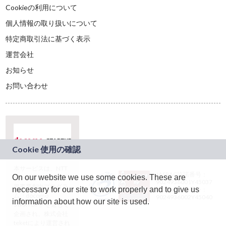
Cookieの利用について
個人情報の取り扱いについて
特定商取引法に基づく表示
運営会社
お知らせ
お問い合わせ
本サービスは、NTT
JASRAC許諾番号：
On our website we use some cookies. These are
ドコモグループの新
9024936001Y45037
規事業創出プログラ
necessary for our site to work properly and to give us
JASRAC許諾番号：
ム「docomo
9024936002Y45040
information about how our site is used.
STARTUP」を通じて
企画され、株式会社
teketにより運営され