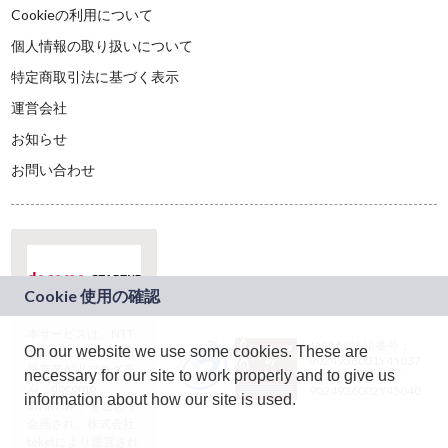
Cookieの利用について
個人情報の取り扱いについて
特定商取引法に基づく表示
運営会社
お知らせ
お問い合わせ
本サービスは、NTT
JASRAC許諾番号：
On our website we use some cookies. These are
ドコモグループの新
9024936001Y45037
規事業創出プログラ
necessary for our site to work properly and to give us
JASRAC許諾番号：
ム「docomo
9024936002Y45040
information about how our site is used.
STARTUP」を通じて
企画され、株式会社
teketにより運営され