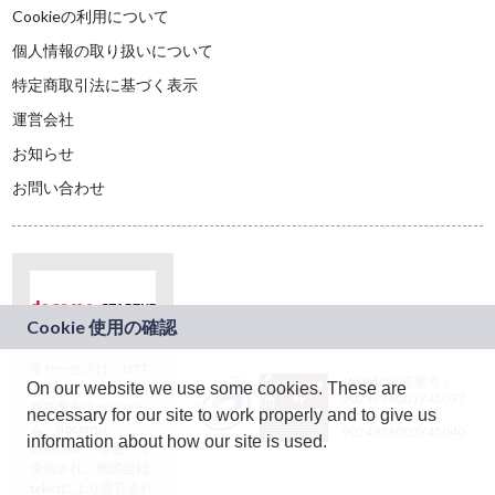
Cookieの利用について
個人情報の取り扱いについて
特定商取引法に基づく表示
運営会社
お知らせ
お問い合わせ
本サービスは、NTT
JASRAC許諾番号：
On our website we use some cookies. These are
ドコモグループの新
9024936001Y45037
規事業創出プログラ
necessary for our site to work properly and to give us
JASRAC許諾番号：
ム「docomo
9024936002Y45040
information about how our site is used.
STARTUP」を通じて
企画され、株式会社
teketにより運営され