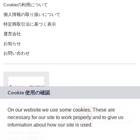
Cookieの利用について
個人情報の取り扱いについて
特定商取引法に基づく表示
運営会社
お知らせ
お問い合わせ
本サービスは、NTT
JASRAC許諾番号：
On our website we use some cookies. These are
ドコモグループの新
9024936001Y45037
規事業創出プログラ
necessary for our site to work properly and to give us
JASRAC許諾番号：
ム「docomo
9024936002Y45040
information about how our site is used.
STARTUP」を通じて
企画され、株式会社
teketにより運営され