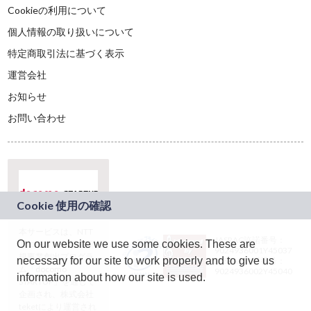
Cookieの利用について
個人情報の取り扱いについて
特定商取引法に基づく表示
運営会社
お知らせ
お問い合わせ
本サービスは、NTT
JASRAC許諾番号：
On our website we use some cookies. These are
ドコモグループの新
9024936001Y45037
規事業創出プログラ
necessary for our site to work properly and to give us
JASRAC許諾番号：
ム「docomo
9024936002Y45040
information about how our site is used.
STARTUP」を通じて
企画され、株式会社
teketにより運営され