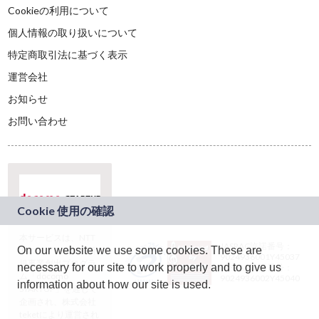
Cookieの利用について
個人情報の取り扱いについて
特定商取引法に基づく表示
運営会社
お知らせ
お問い合わせ
本サービスは、NTT
JASRAC許諾番号：
On our website we use some cookies. These are
ドコモグループの新
9024936001Y45037
規事業創出プログラ
necessary for our site to work properly and to give us
JASRAC許諾番号：
ム「docomo
9024936002Y45040
information about how our site is used.
STARTUP」を通じて
企画され、株式会社
teketにより運営され