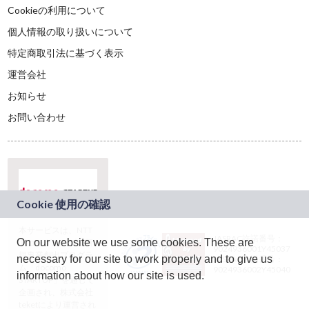
Cookieの利用について
個人情報の取り扱いについて
特定商取引法に基づく表示
運営会社
お知らせ
お問い合わせ
本サービスは、NTT
JASRAC許諾番号：
On our website we use some cookies. These are
ドコモグループの新
9024936001Y45037
規事業創出プログラ
necessary for our site to work properly and to give us
JASRAC許諾番号：
ム「docomo
9024936002Y45040
information about how our site is used.
STARTUP」を通じて
企画され、株式会社
teketにより運営され