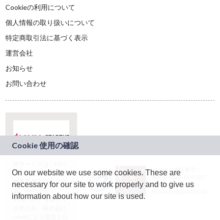
Cookieの利用について
個人情報の取り扱いについて
特定商取引法に基づく表示
運営会社
お知らせ
お問い合わせ
本サービスは、NTT
JASRAC許諾番号：
On our website we use some cookies. These are
ドコモグループの新
9024936001Y45037
規事業創出プログラ
necessary for our site to work properly and to give us
JASRAC許諾番号：
ム「docomo
9024936002Y45040
information about how our site is used.
STARTUP」を通じて
企画され、株式会社
teketにより運営され