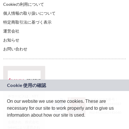
Cookieの利用について
個人情報の取り扱いについて
特定商取引法に基づく表示
運営会社
お知らせ
お問い合わせ
本サービスは、NTT
JASRAC許諾番号：
On our website we use some cookies. These are
ドコモグループの新
9024936001Y45037
規事業創出プログラ
necessary for our site to work properly and to give us
JASRAC許諾番号：
ム「docomo
9024936002Y45040
information about how our site is used.
STARTUP」を通じて
企画され、株式会社
teketにより運営され