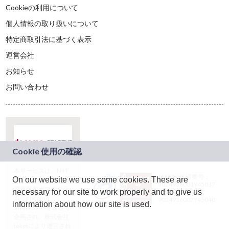
Cookieの利用について
個人情報の取り扱いについて
特定商取引法に基づく表示
運営会社
お知らせ
お問い合わせ
本サービスは、NTT
JASRAC許諾番号：
On our website we use some cookies. These are
ドコモグループの新
9024936001Y45037
規事業創出プログラ
necessary for our site to work properly and to give us
JASRAC許諾番号：
ム「docomo
9024936002Y45040
information about how our site is used.
STARTUP」を通じて
企画され、株式会社
teketにより運営され