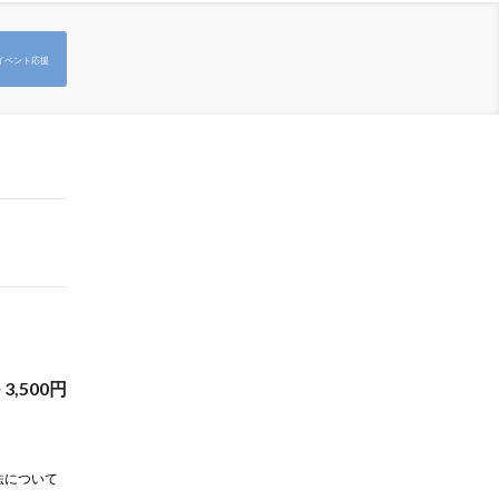
イベント応援
~
3,500
円
法について