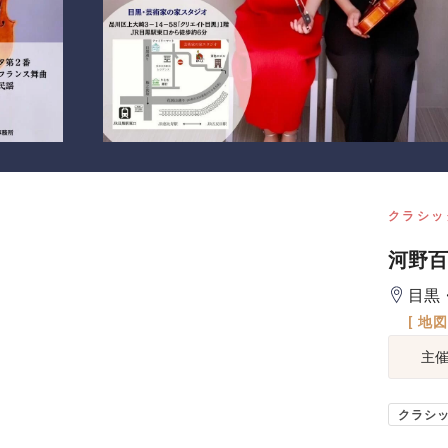
クラシッ
河野百
目黒
[ 地
主
クラシ