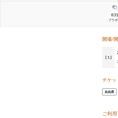
83
ブラボ
開場/
[ 1 ]
チケッ
自由席
ご利用