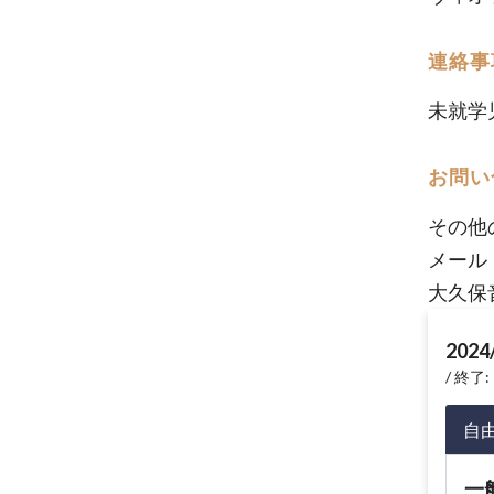
連絡事
未就学
お問い
その他
メール
大久保
2024
終了: 
自
一