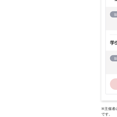
学
※主催者
です。