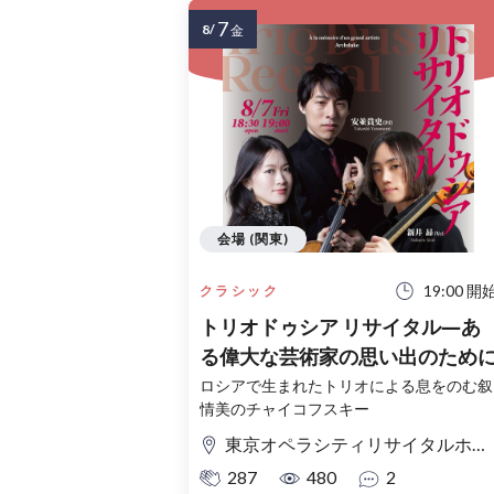
7
8/
金
会場 (関東)
19:00 開
クラシック
トリオドゥシア リサイタル―あ
る偉大な芸術家の思い出のため
ロシアで生まれたトリオによる息をのむ叙
情美のチャイコフスキー
東京オペラシティリサイタルホール
287
480
2