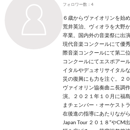
フォロワー数：4
６歳からヴァイオリンを始
荒井英治、ヴィオラを大野
卒業。国内外の音楽祭に出
現代音楽コンクールにて優
際音楽コンクールにて第二位
コンクールにてエスポアー
イタルやデュオリサイタル
災の復興にも力を注ぐ。２
ヴァイオリン協奏曲ニ長調
演。２０２１年１０月に福
まチェンバー・オーケスト
在後進の指導にあたりながら"ONE O
Japan Tour ２０１８"