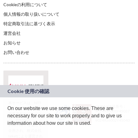
Cookieの利用について
個人情報の取り扱いについて
特定商取引法に基づく表示
運営会社
お知らせ
お問い合わせ
本サービスは、NTT
JASRAC許諾番号：
On our website we use some cookies. These are
ドコモグループの新
9024936001Y45037
規事業創出プログラ
necessary for our site to work properly and to give us
JASRAC許諾番号：
ム「docomo
9024936002Y45040
information about how our site is used.
STARTUP」を通じて
企画され、株式会社
teketにより運営され