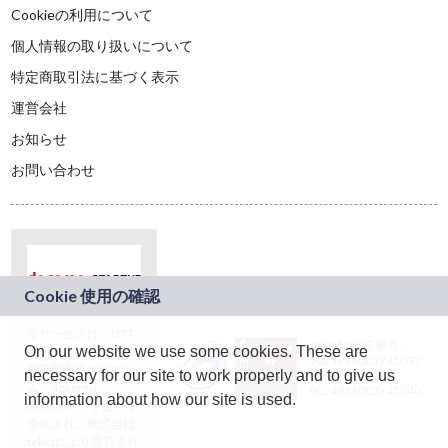
Cookieの利用について
個人情報の取り扱いについて
特定商取引法に基づく表示
運営会社
お知らせ
お問い合わせ
本サービスは、NTT
JASRAC許諾番号：
On our website we use some cookies. These are
ドコモグループの新
9024936001Y45037
規事業創出プログラ
necessary for our site to work properly and to give us
JASRAC許諾番号：
ム「docomo
9024936002Y45040
information about how our site is used.
STARTUP」を通じて
企画され、株式会社
teketにより運営され