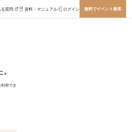
無料でイベント集客
ある質問
資料・マニュアル
ログイン
た。
在利用でき