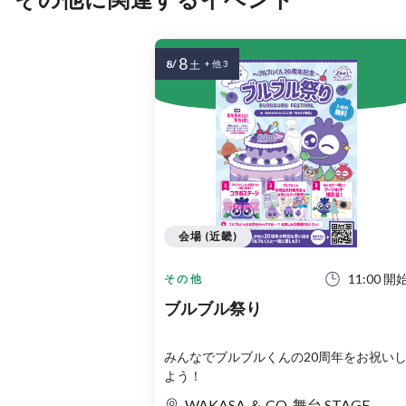
8
8/
土
+ 他 3
会場 (近畿)
11:00 開
その他
ブルブル祭り
みんなでブルブルくんの20周年をお祝い
よう！
WAKASA ＆ CO. 舞台 STAGE