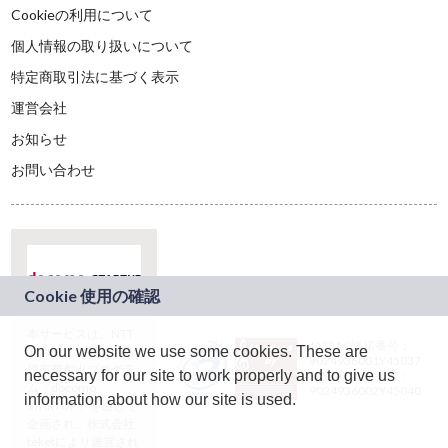
Cookieの利用について
個人情報の取り扱いについて
特定商取引法に基づく表示
運営会社
お知らせ
お問い合わせ
本サービスは、NTT
JASRAC許諾番号：
On our website we use some cookies. These are
ドコモグループの新
9024936001Y45037
規事業創出プログラ
necessary for our site to work properly and to give us
JASRAC許諾番号：
ム「docomo
9024936002Y45040
information about how our site is used.
STARTUP」を通じて
企画され、株式会社
teketにより運営され