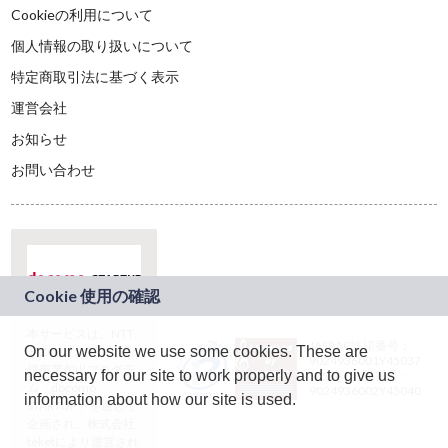
Cookieの利用について
個人情報の取り扱いについて
特定商取引法に基づく表示
運営会社
お知らせ
お問い合わせ
本サービスは、NTT
JASRAC許諾番号：
On our website we use some cookies. These are
ドコモグループの新
9024936001Y45037
規事業創出プログラ
necessary for our site to work properly and to give us
JASRAC許諾番号：
ム「docomo
9024936002Y45040
information about how our site is used.
STARTUP」を通じて
企画され、株式会社
teketにより運営され