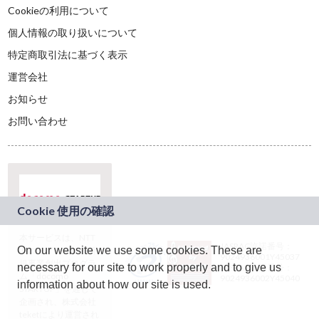
Cookieの利用について
個人情報の取り扱いについて
特定商取引法に基づく表示
運営会社
お知らせ
お問い合わせ
本サービスは、NTT
JASRAC許諾番号：
On our website we use some cookies. These are
ドコモグループの新
9024936001Y45037
規事業創出プログラ
necessary for our site to work properly and to give us
JASRAC許諾番号：
ム「docomo
9024936002Y45040
information about how our site is used.
STARTUP」を通じて
企画され、株式会社
teketにより運営され