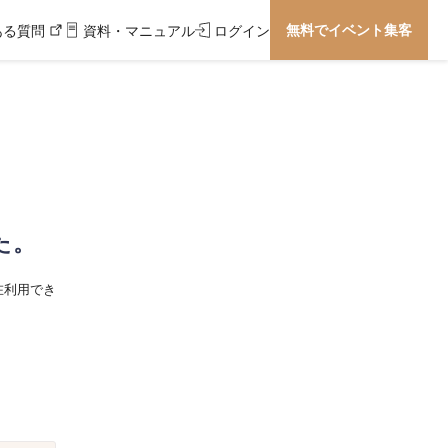
無料でイベント集客
ある質問
資料・マニュアル
ログイン
た。
在利用でき