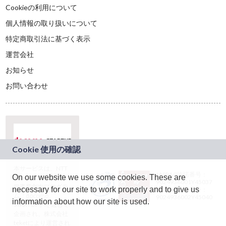
Cookieの利用について
個人情報の取り扱いについて
特定商取引法に基づく表示
運営会社
お知らせ
お問い合わせ
本サービスは、NTT
JASRAC許諾番号：
On our website we use some cookies. These are
ドコモグループの新
9024936001Y45037
規事業創出プログラ
necessary for our site to work properly and to give us
JASRAC許諾番号：
ム「docomo
9024936002Y45040
information about how our site is used.
STARTUP」を通じて
企画され、株式会社
teketにより運営され