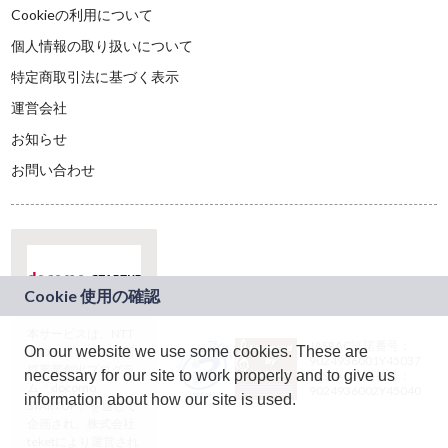
Cookieの利用について
個人情報の取り扱いについて
特定商取引法に基づく表示
運営会社
お知らせ
お問い合わせ
本サービスは、NTT
JASRAC許諾番号：
On our website we use some cookies. These are
ドコモグループの新
9024936001Y45037
規事業創出プログラ
necessary for our site to work properly and to give us
JASRAC許諾番号：
ム「docomo
9024936002Y45040
information about how our site is used.
STARTUP」を通じて
企画され、株式会社
teketにより運営され