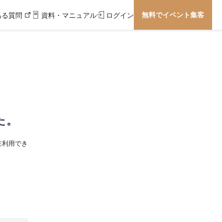
無料でイベント集客
ある質問
資料・マニュアル
ログイン
た。
在利用でき