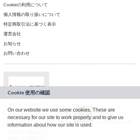
Cookieの利用について
個人情報の取り扱いについて
特定商取引法に基づく表示
運営会社
お知らせ
お問い合わせ
本サービスは、NTT
JASRAC許諾番号：
On our website we use some cookies. These are
ドコモグループの新
9024936001Y45037
規事業創出プログラ
necessary for our site to work properly and to give us
JASRAC許諾番号：
ム「docomo
9024936002Y45040
information about how our site is used.
STARTUP」を通じて
企画され、株式会社
teketにより運営され