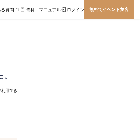
無料でイベント集客
ある質問
資料・マニュアル
ログイン
た。
在利用でき