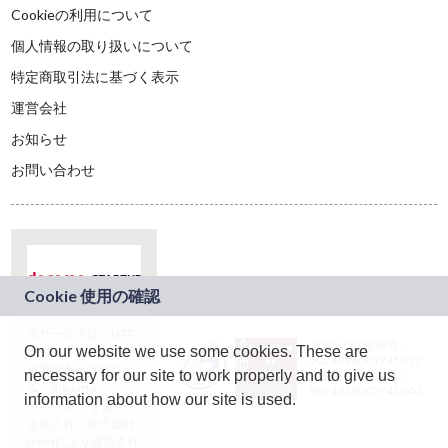
Cookieの利用について
個人情報の取り扱いについて
特定商取引法に基づく表示
運営会社
お知らせ
お問い合わせ
本サービスは、NTT
JASRAC許諾番号：
On our website we use some cookies. These are
ドコモグループの新
9024936001Y45037
規事業創出プログラ
necessary for our site to work properly and to give us
JASRAC許諾番号：
ム「docomo
9024936002Y45040
information about how our site is used.
STARTUP」を通じて
企画され、株式会社
teketにより運営され