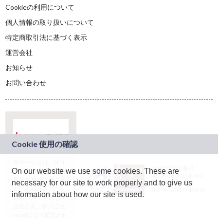
Cookieの利用について
個人情報の取り扱いについて
特定商取引法に基づく表示
運営会社
お知らせ
お問い合わせ
本サービスは、NTT
JASRAC許諾番号：
On our website we use some cookies. These are
ドコモグループの新
9024936001Y45037
規事業創出プログラ
necessary for our site to work properly and to give us
JASRAC許諾番号：
ム「docomo
9024936002Y45040
information about how our site is used.
STARTUP」を通じて
企画され、株式会社
teketにより運営され