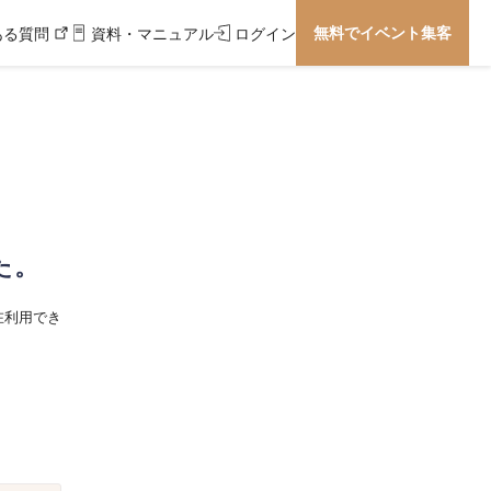
無料でイベント集客
ある質問
資料・マニュアル
ログイン
た。
在利用でき