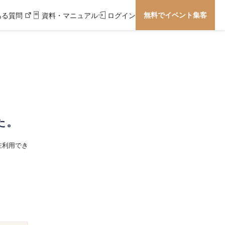
無料でイベント集客
ある質問
資料・マニュアル
ログイン
た。
在利用でき