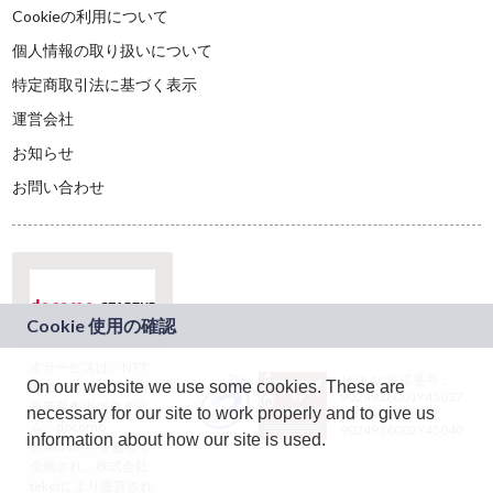
Cookieの利用について
個人情報の取り扱いについて
特定商取引法に基づく表示
運営会社
お知らせ
お問い合わせ
本サービスは、NTT
JASRAC許諾番号：
On our website we use some cookies. These are
ドコモグループの新
9024936001Y45037
規事業創出プログラ
necessary for our site to work properly and to give us
JASRAC許諾番号：
ム「docomo
9024936002Y45040
information about how our site is used.
STARTUP」を通じて
企画され、株式会社
teketにより運営され