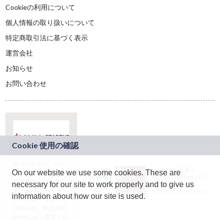
Cookieの利用について
個人情報の取り扱いについて
特定商取引法に基づく表示
運営会社
お知らせ
お問い合わせ
本サービスは、NTT
JASRAC許諾番号：
On our website we use some cookies. These are
ドコモグループの新
9024936001Y45037
規事業創出プログラ
necessary for our site to work properly and to give us
JASRAC許諾番号：
ム「docomo
9024936002Y45040
information about how our site is used.
STARTUP」を通じて
企画され、株式会社
teketにより運営され