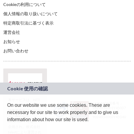
Cookieの利用について
個人情報の取り扱いについて
特定商取引法に基づく表示
運営会社
お知らせ
お問い合わせ
本サービスは、NTT
JASRAC許諾番号：
On our website we use some cookies. These are
ドコモグループの新
9024936001Y45037
規事業創出プログラ
necessary for our site to work properly and to give us
JASRAC許諾番号：
ム「docomo
9024936002Y45040
information about how our site is used.
STARTUP」を通じて
企画され、株式会社
teketにより運営され