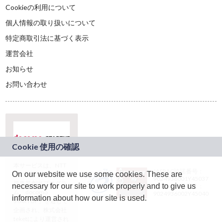
Cookieの利用について
個人情報の取り扱いについて
特定商取引法に基づく表示
運営会社
お知らせ
お問い合わせ
本サービスは、NTT
JASRAC許諾番号：
On our website we use some cookies. These are
ドコモグループの新
9024936001Y45037
規事業創出プログラ
necessary for our site to work properly and to give us
JASRAC許諾番号：
ム「docomo
9024936002Y45040
information about how our site is used.
STARTUP」を通じて
企画され、株式会社
teketにより運営され