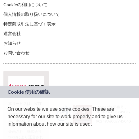
Cookieの利用について
個人情報の取り扱いについて
特定商取引法に基づく表示
運営会社
お知らせ
お問い合わせ
本サービスは、NTT
JASRAC許諾番号：
On our website we use some cookies. These are
ドコモグループの新
9024936001Y45037
規事業創出プログラ
necessary for our site to work properly and to give us
JASRAC許諾番号：
ム「docomo
9024936002Y45040
information about how our site is used.
STARTUP」を通じて
企画され、株式会社
teketにより運営され