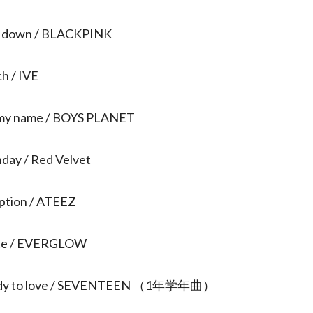
t down / BLACKPINK
ch / IVE
 my name / BOYS PLANET
hday / Red Velvet
ption / ATEEZ
ate / EVERGLOW
ady to love / SEVENTEEN （1年学年曲）