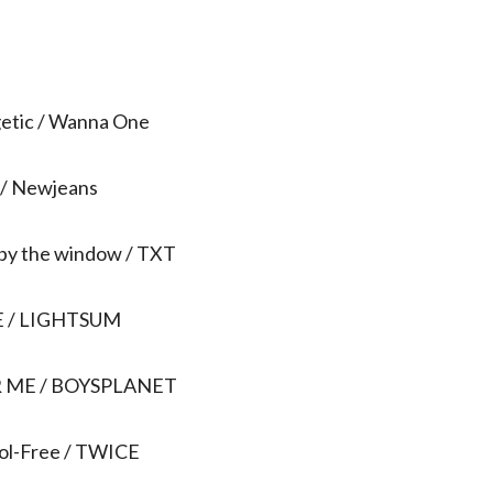
etic / Wanna One
/ Newjeans
 by the window / TXT
E / LIGHTSUM
R ME / BOYSPLANET
ol-Free / TWICE