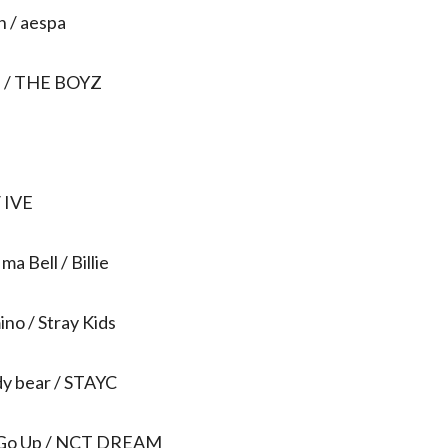
on / aespa
D / THE BOYZ
/ IVE
ma Bell / Billie
no / Stray Kids
y bear / STAYC
Go Up / NCT DREAM