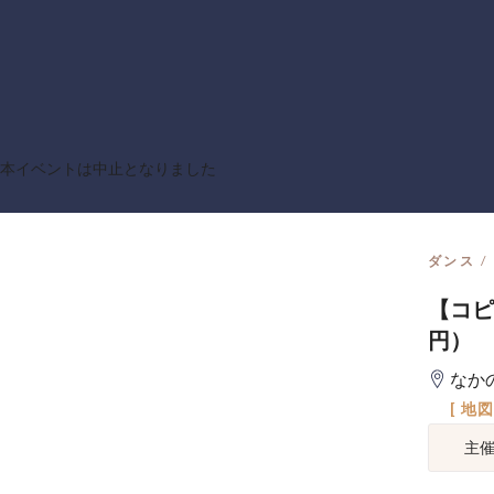
本イベントは中止となりました
ダンス
【コピー
円）
なかの
[ 地
主