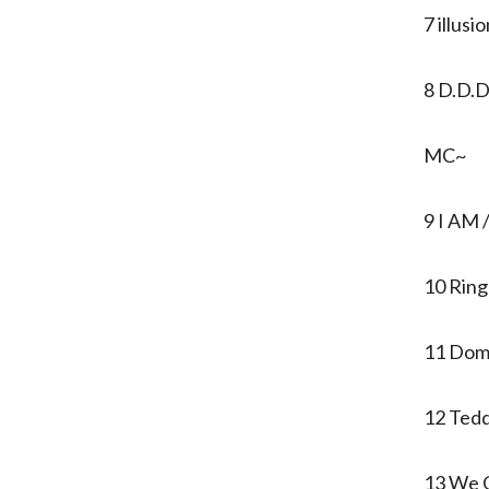
7 illusi
8 D.D.
MC~
9 I AM 
10 Ring 
11 Domi
12 Tedd
13 We 