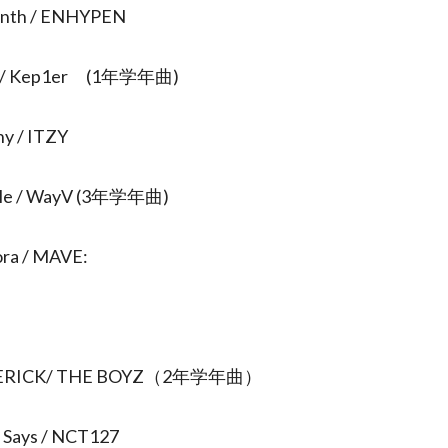
nth / ENHYPEN
e / Kep1er (1年学年曲)
hy / ITZY
cle / WayV (3年学年曲)
ora / MAVE:
ERICK/ THE BOYZ（2年学年曲）
 Says / NCT127