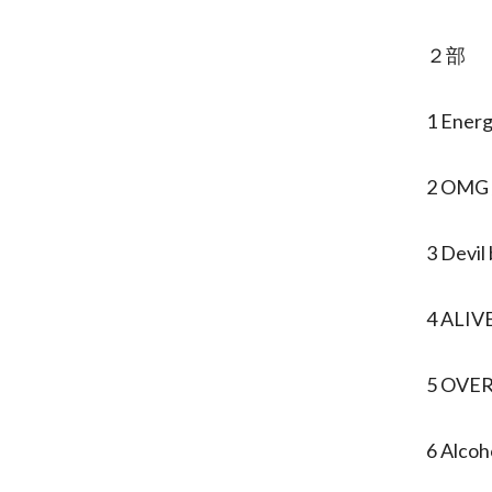
２部
1 Energ
2 OMG 
3 Devil
4 ALIV
5 OVE
6 Alcoh