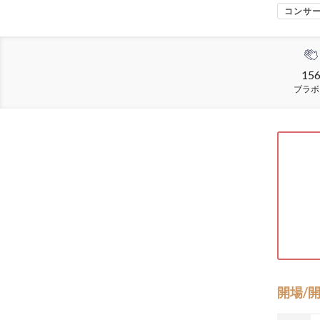
コンサ
15
ブラボ
開場/