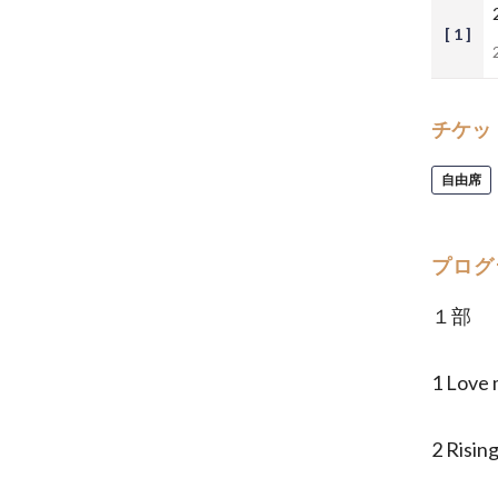
[ 1 ]
チケッ
自由席
プログ
１部
1 Love 
2 Risi