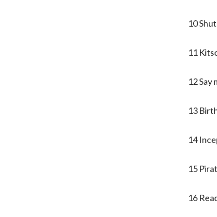
10 Shu
11 Kits
12 Say
13 Birt
14 Ince
15 Pir
16 Re