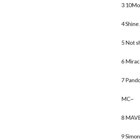
3 10Mo
4 Shin
5 Not s
6 Mira
7 Pand
MC~
8 MAV
9 Simon