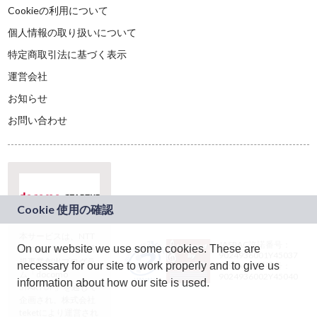
Cookieの利用について
個人情報の取り扱いについて
特定商取引法に基づく表示
運営会社
お知らせ
お問い合わせ
本サービスは、NTT
JASRAC許諾番号：
On our website we use some cookies. These are
ドコモグループの新
9024936001Y45037
規事業創出プログラ
necessary for our site to work properly and to give us
JASRAC許諾番号：
ム「docomo
9024936002Y45040
information about how our site is used.
STARTUP」を通じて
企画され、株式会社
teketにより運営され