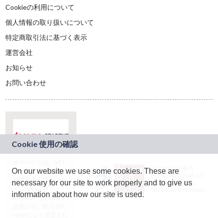
Cookieの利用について
個人情報の取り扱いについて
特定商取引法に基づく表示
運営会社
お知らせ
お問い合わせ
本サービスは、NTT
JASRAC許諾番号：
On our website we use some cookies. These are
ドコモグループの新
9024936001Y45037
規事業創出プログラ
necessary for our site to work properly and to give us
JASRAC許諾番号：
ム「docomo
9024936002Y45040
information about how our site is used.
STARTUP」を通じて
企画され、株式会社
teketにより運営され