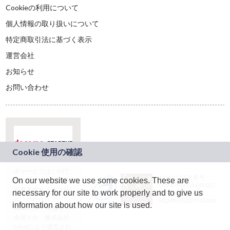
Cookieの利用について
個人情報の取り扱いについて
特定商取引法に基づく表示
運営会社
お知らせ
お問い合わせ
本サービスは、NTT
JASRAC許諾番号：
On our website we use some cookies. These are
ドコモグループの新
9024936001Y45037
規事業創出プログラ
necessary for our site to work properly and to give us
JASRAC許諾番号：
ム「docomo
9024936002Y45040
information about how our site is used.
STARTUP」を通じて
企画され、株式会社
teketにより運営され