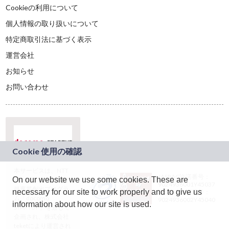
Cookieの利用について
個人情報の取り扱いについて
特定商取引法に基づく表示
運営会社
お知らせ
お問い合わせ
本サービスは、NTT
JASRAC許諾番号：
On our website we use some cookies. These are
ドコモグループの新
9024936001Y45037
規事業創出プログラ
necessary for our site to work properly and to give us
JASRAC許諾番号：
ム「docomo
9024936002Y45040
information about how our site is used.
STARTUP」を通じて
企画され、株式会社
teketにより運営され