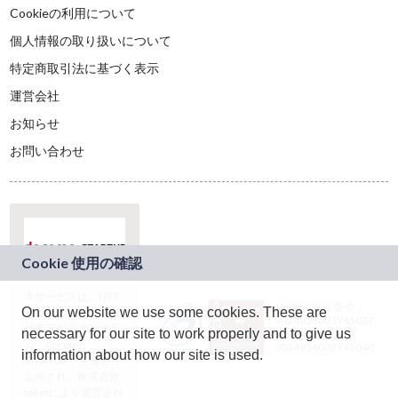
Cookieの利用について
個人情報の取り扱いについて
特定商取引法に基づく表示
運営会社
お知らせ
お問い合わせ
本サービスは、NTT
JASRAC許諾番号：
On our website we use some cookies. These are
ドコモグループの新
9024936001Y45037
規事業創出プログラ
necessary for our site to work properly and to give us
JASRAC許諾番号：
ム「docomo
9024936002Y45040
information about how our site is used.
STARTUP」を通じて
企画され、株式会社
teketにより運営され