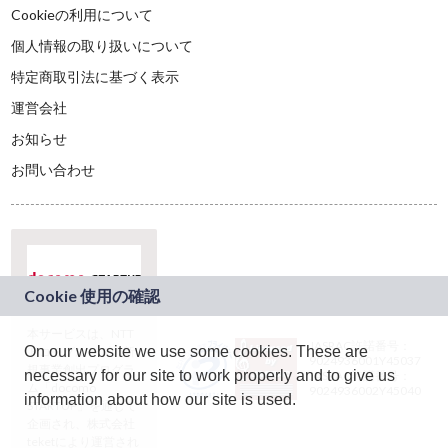
Cookieの利用について
個人情報の取り扱いについて
特定商取引法に基づく表示
運営会社
お知らせ
お問い合わせ
本サービスは、NTT
JASRAC許諾番号：
On our website we use some cookies. These are
ドコモグループの新
9024936001Y45037
規事業創出プログラ
necessary for our site to work properly and to give us
JASRAC許諾番号：
ム「docomo
9024936002Y45040
information about how our site is used.
STARTUP」を通じて
企画され、株式会社
teketにより運営され