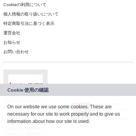
Cookieの利用について
個人情報の取り扱いについて
特定商取引法に基づく表示
運営会社
お知らせ
お問い合わせ
本サービスは、NTT
JASRAC許諾番号：
On our website we use some cookies. These are
ドコモグループの新
9024936001Y45037
規事業創出プログラ
necessary for our site to work properly and to give us
JASRAC許諾番号：
ム「docomo
9024936002Y45040
information about how our site is used.
STARTUP」を通じて
企画され、株式会社
teketにより運営され