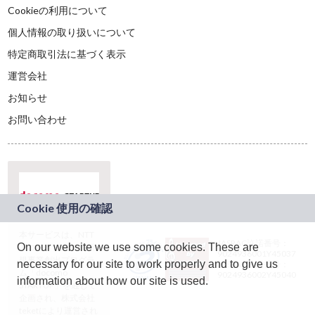
Cookieの利用について
個人情報の取り扱いについて
特定商取引法に基づく表示
運営会社
お知らせ
お問い合わせ
本サービスは、NTT
JASRAC許諾番号：
On our website we use some cookies. These are
ドコモグループの新
9024936001Y45037
規事業創出プログラ
necessary for our site to work properly and to give us
JASRAC許諾番号：
ム「docomo
9024936002Y45040
information about how our site is used.
STARTUP」を通じて
企画され、株式会社
teketにより運営され