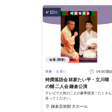
10
8/
月
会場 (関東)
14:00 開
演劇・お笑い
特撰落語会 林家たい平・立川晴
の輔 二人会 鎌倉公演
テレビで人気の二人が豪華競演！たくさん
笑ってください。
鎌倉芸術館 大ホール