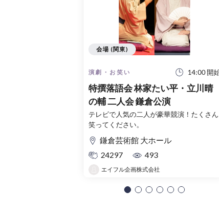
会場 (関東)
14:00 開
演劇・お笑い
特撰落語会 林家たい平・立川晴
の輔 二人会 鎌倉公演
テレビで人気の二人が豪華競演！たくさん
笑ってください。
鎌倉芸術館 大ホール
24297
493
エイフル企画株式会社