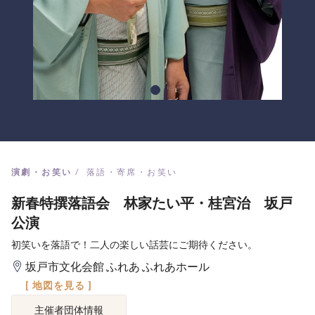
演劇・お笑い
落語・寄席・お笑い
新春特撰落語会 林家たい平・桂宮治 坂戸
公演
初笑いを落語で！二人の楽しい話芸にご期待ください。
坂戸市文化会館 ふれあ ふれあホール
[ 地図を見る ]
主催者団体情報