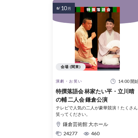
10
8/
月
会場 (関東)
14:00 開
演劇・お笑い
特撰落語会 林家たい平・立川晴
の輔 二人会 鎌倉公演
テレビで人気の二人が豪華競演！たくさん
笑ってください。
鎌倉芸術館 大ホール
24277
460