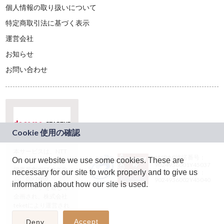
個人情報の取り扱いについて
特定商取引法に基づく表示
運営会社
お知らせ
お問い合わせ
本サービスは、NTT
JASRAC許諾番号：
On our website we use some cookies. These are
ドコモグループの新
9024936001Y45037
規事業創出プログラ
necessary for our site to work properly and to give us
JASRAC許諾番号：
ム「docomo
9024936002Y45040
information about how our site is used.
STARTUP」を通じて
企画され、株式会社
teketにより運営され
ています。
Accept
Deny