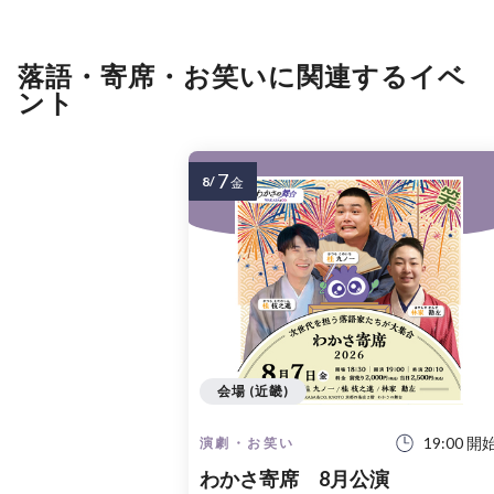
落語・寄席・お笑いに関連するイベ
ント
7
8/
金
会場 (近畿)
19:00 開
演劇・お笑い
わかさ寄席 8月公演