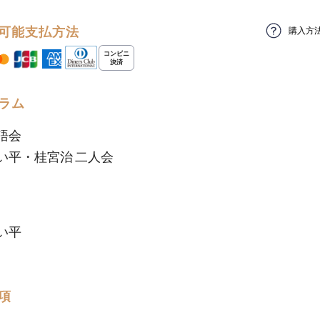
可能支払方法
購入方
ラム
語会
い平・桂宮治 二人会
い平
項