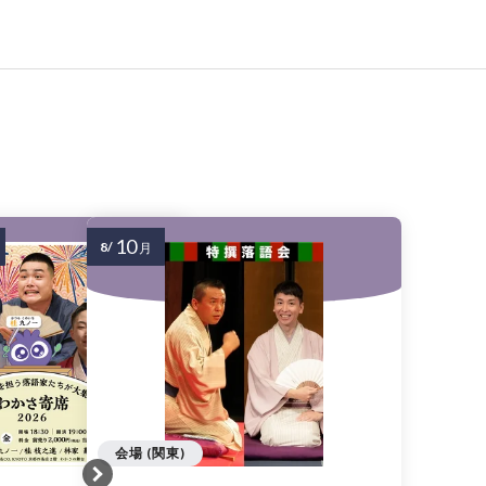
10
8/
月
会場 (関東)