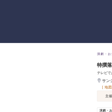
演劇・お
特撰落
テレビで
サン
[ 地
主
演劇・