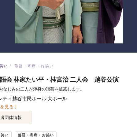
笑い
落語・寄席・お笑い
語会 林家たい平・桂宮治 二人会 越谷公演
おなじみの二人が渾身の話芸を披露します。
シティ越谷市民ホール 大ホール
図を見る ]
催者団体情報
お笑い
落語・寄席・お笑い