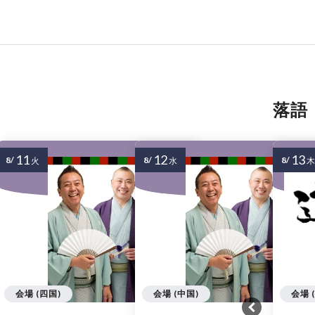
落語
11
12
13
8/
8/
8/
火
水
木
会場 (四国)
会場 (中国)
会場 