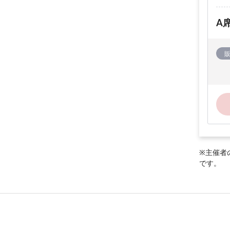
A
※主催者
です。