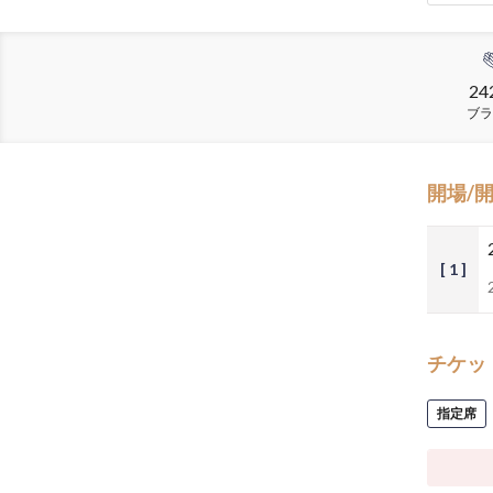
24
ブラ
開場/
[ 1 ]
チケッ
指定席