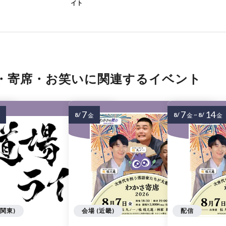
イト
・寄席・お笑いに関連するイベント
7
7
14
8/
8/
~
8/
金
金
金
(関東)
会場 (近畿)
配信