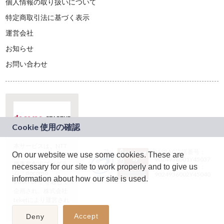
個人情報の取り扱いについて
特定商取引法に基づく表示
運営会社
お知らせ
お問い合わせ
本サービスは、NTT
JASRAC許諾番号：
On our website we use some cookies. These are
ドコモグループの新
9024936001Y45037
規事業創出プログラ
necessary for our site to work properly and to give us
JASRAC許諾番号：
ム「docomo
9024936002Y45040
information about how our site is used.
STARTUP」を通じて
企画され、株式会社
teketにより運営され
ています。
Accept
Deny