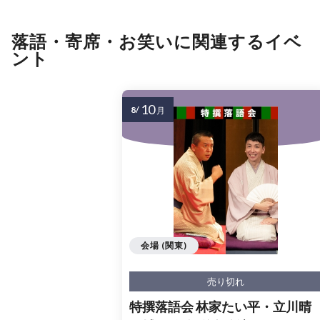
落語・寄席・お笑いに関連するイベ
ント
10
8/
月
会場 (関東)
売り切れ
特撰落語会 林家たい平・立川晴