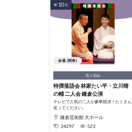
10
8/
月
会場 (関東)
売り切れ
特撰落語会 林家たい平・立川晴
の輔 二人会 鎌倉公演
テレビで人気の二人が豪華競演！たくさん
笑ってください。
鎌倉芸術館 大ホール
24297
523