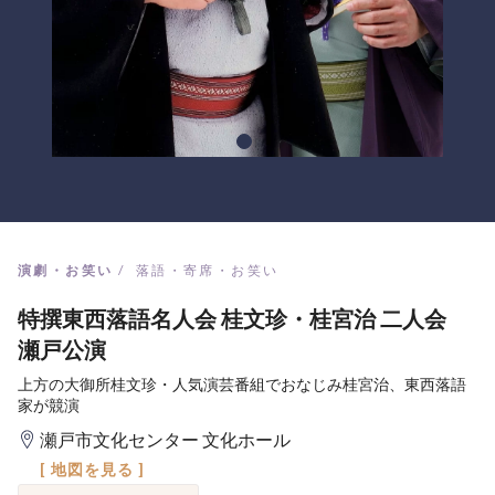
演劇・お笑い
落語・寄席・お笑い
特撰東西落語名人会 桂文珍・桂宮治 二人会
瀬戸公演
上方の大御所桂文珍・人気演芸番組でおなじみ桂宮治、東西落語
家が競演
瀬戸市文化センター 文化ホール
[ 地図を見る ]