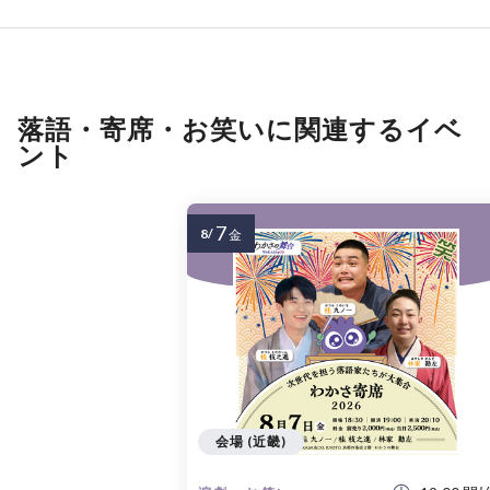
落語・寄席・お笑いに関連するイベ
ント
7
8/
金
会場 (近畿)