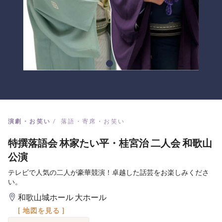
演劇・お笑い
落語・寄席・お笑い
特撰落語会 林家たい平・桂宮治 二人会 和歌山
公演
テレビで人気の二人が豪華競演！卓越した話芸をお楽しみくださ
い。
和歌山城ホール 大ホール
[ 地図を見る ]