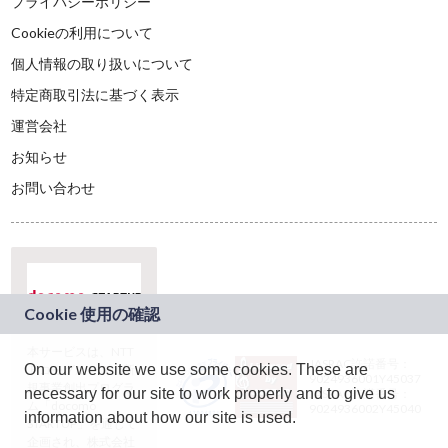
プライバシーポリシー
Cookieの利用について
個人情報の取り扱いについて
特定商取引法に基づく表示
運営会社
お知らせ
お問い合わせ
本サービスは、NTT
JASRAC許諾番号：
On our website we use some cookies. These are
ドコモグループの新
9024936001Y45037
規事業創出プログラ
necessary for our site to work properly and to give us
JASRAC許諾番号：
ム「docomo
9024936002Y45040
information about how our site is used.
STARTUP」を通じて
企画され、株式会社