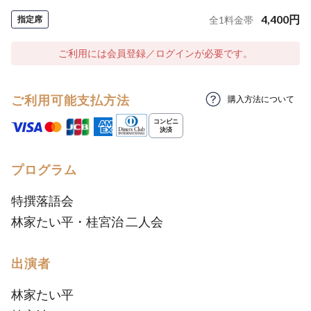
4,400
円
指定席
全
1
料金帯
ご利用には会員登録／ログインが必要です。
ご利用可能支払方法
購入方法について
プログラム
特撰落語会
林家たい平・桂宮治 二人会
出演者
林家たい平