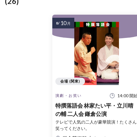
(26)
10
8/
月
会場 (関東)
14:00 開
演劇・お笑い
特撰落語会 林家たい平・立川晴
の輔 二人会 鎌倉公演
テレビで人気の二人が豪華競演！たくさん
笑ってください。